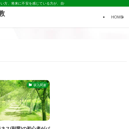
ない方、将来に不安を感じている方が、自信や安心を持てる「きっかけ」を作れる
教
HOME
収入関連
ネス(副業)の初心者がバ