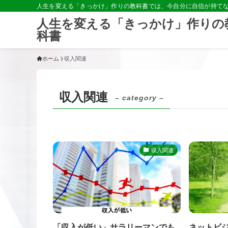
人生を変える「きっかけ」作りの教科書では、今自分に自信が持て
人生を変える「きっかけ」作りの
科書
ホーム
収入関連
収入関連
– category –
収入関連
「収入が低い」サラリーマンでも
ネットビジ