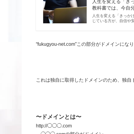
人生を変える「きっ
教科書では、今自分に
人生を変える「きっか
じている方が、自信や
“fukugyou-net.com”この部分がドメインに
これは独自に取得したドメインのため、独自
〜ドメインとは〜
http://◯◯◯.com