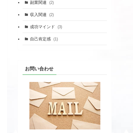
副業関連
(2)
収入関連
(2)
成功マインド
(3)
自己肯定感
(1)
お問い合わせ