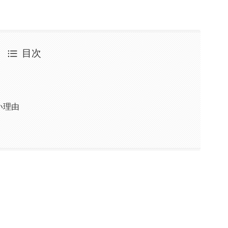
目次
い理由