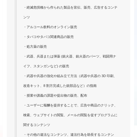
・絶滅危惧種から作られた製品を宣伝、販売、広告するコンテ
ンツ
・アルコール飲料のオンライン販売
・タバコやタバコ関連商品の販売
・処方薬の販売
・武器、兵器または弾薬 (銃火器、銃火器のパーツ、戦闘用ナ
イフ、スタンガンなど) の販売
・武器や兵器の強化や組み立て方法（武器や兵器の 3D 印刷、
改造キット、8 割方完成した銃部品など）の指南
・授業や講義の課題や提出物の販売、配布
・ユーザーに報酬を提供することで、広告や商品のクリック、
検索、ウェブサイトの閲覧、メールの閲覧を促すプログラムに
関するコンテンツ
・その他の違法なコンテンツ、違法行為を助長するコンテン